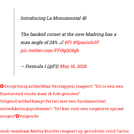
Introducing La Monumental 🤩
The banked corner at the new Madring has a
max angle of 24% 📐
#F1
#SpanishGP
pic.twitter.com/FFrfqQG6gh
— Formula 1 (@F1)
May 16, 2026
Vorige
Vorig artikel
Max Verstappen reageert: “Dit is een een
frustrerend einde maar ik heb genoten”
Volgend artikel
Kampt Ferrari met een fundamenteel
ontwikkelingsprobleem?: “Dit kan voor een negatieve spiraal
zorgen”
Volgende
Audi-teambaas Mattia Binotto reageert op geruchten rond Carlos