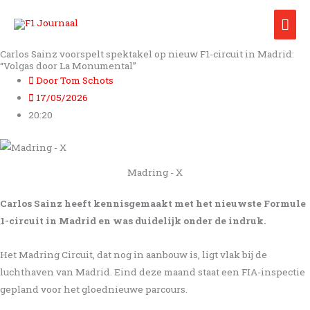
Ga
Hoo
naar
de
Carlos Sainz voorspelt spektakel op nieuw F1-circuit in Madrid:
inhoud
“Volgas door La Monumental”
Door
Tom Schots
17/05/2026
20:20
Madring - X
Carlos Sainz heeft kennisgemaakt met het nieuwste Formule
1-circuit in Madrid en was duidelijk onder de indruk.
Het Madring Circuit, dat nog in aanbouw is, ligt vlak bij de
luchthaven van Madrid. Eind deze maand staat een FIA-inspectie
gepland voor het gloednieuwe parcours.