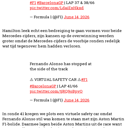
#F1
#BarcelonaGP
| LAP 37 & 38/66
pic.twitter.com/LdaiExHkxd
— Formula 1 (@F1)
June 14, 2026
Hamilton leek echt een bedreiging te gaan vormen voor beide
Mercedes-rijders, zijn kansen op de overwinning werden
groter omdat de Mercedes-rijders de voorbije ronden redelijk
wat tijd tegenover hem hadden verloren.
Fernando Alonso has stopped at
the side of the track
⚠️ VIRTUAL SAFETY CAR ⚠️
#F1
#BarcelonaGP
| LAP 41/66
pic.twitter.com/tjRQ9oBpvO
— Formula 1 (@F1)
June 14, 2026
In ronde 41 kregen we plots een virtuele safety car omdat
Fernando Alonso stil was komen te staan met zijn Aston Martin
F1-bolide. Daarmee lagen beide Aston Martins uit de race want