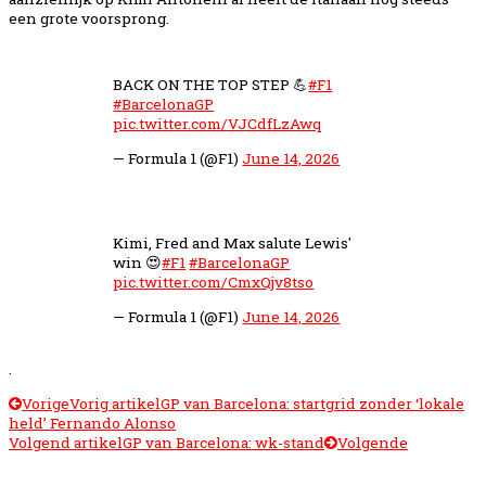
een grote voorsprong.
BACK ON THE TOP STEP 💪
#F1
#BarcelonaGP
pic.twitter.com/VJCdfLzAwq
— Formula 1 (@F1)
June 14, 2026
Kimi, Fred and Max salute Lewis'
win 😍
#F1
#BarcelonaGP
pic.twitter.com/CmxQjv8tso
— Formula 1 (@F1)
June 14, 2026
.
Vorige
Vorig artikel
GP van Barcelona: startgrid zonder ‘lokale
held’ Fernando Alonso
Volgend artikel
GP van Barcelona: wk-stand
Volgende