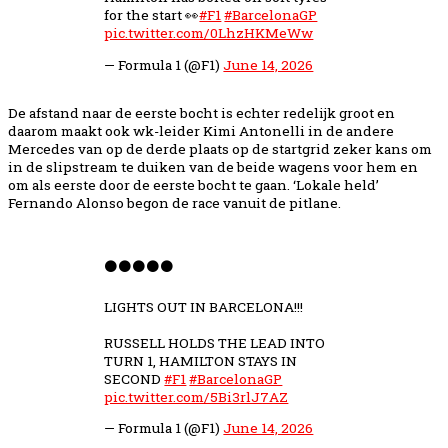
for the start 👀
#F1
#BarcelonaGP
pic.twitter.com/0LhzHKMeWw
— Formula 1 (@F1)
June 14, 2026
De afstand naar de eerste bocht is echter redelijk groot en
daarom maakt ook wk-leider Kimi Antonelli in de andere
Mercedes van op de derde plaats op de startgrid zeker kans om
in de slipstream te duiken van de beide wagens voor hem en
om als eerste door de eerste bocht te gaan. ‘Lokale held’
Fernando Alonso begon de race vanuit de pitlane.
⚫️⚫️⚫️⚫️⚫️
LIGHTS OUT IN BARCELONA!!!
RUSSELL HOLDS THE LEAD INTO
TURN 1, HAMILTON STAYS IN
SECOND
#F1
#BarcelonaGP
pic.twitter.com/5Bi3rlJ7AZ
— Formula 1 (@F1)
June 14, 2026