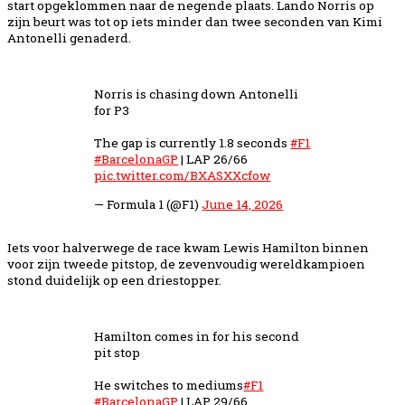
start opgeklommen naar de negende plaats. Lando Norris op
zijn beurt was tot op iets minder dan twee seconden van Kimi
Antonelli genaderd.
Norris is chasing down Antonelli
for P3
The gap is currently 1.8 seconds
#F1
#BarcelonaGP
| LAP 26/66
pic.twitter.com/BXASXXcfow
— Formula 1 (@F1)
June 14, 2026
Iets voor halverwege de race kwam Lewis Hamilton binnen
voor zijn tweede pitstop, de zevenvoudig wereldkampioen
stond duidelijk op een driestopper.
Hamilton comes in for his second
pit stop
He switches to mediums
#F1
#BarcelonaGP
| LAP 29/66