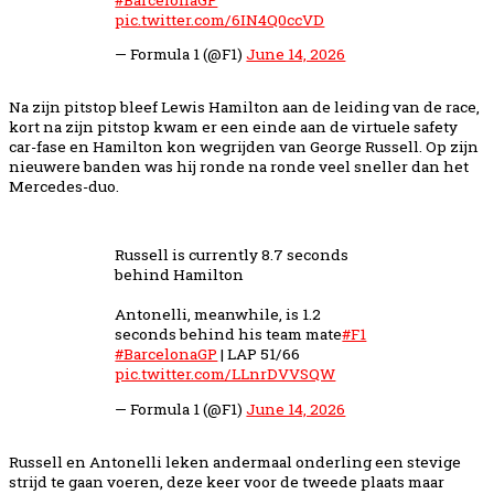
pic.twitter.com/6IN4Q0ccVD
— Formula 1 (@F1)
June 14, 2026
Na zijn pitstop bleef Lewis Hamilton aan de leiding van de race,
kort na zijn pitstop kwam er een einde aan de virtuele safety
car-fase en Hamilton kon wegrijden van George Russell. Op zijn
nieuwere banden was hij ronde na ronde veel sneller dan het
Mercedes-duo.
Russell is currently 8.7 seconds
behind Hamilton
Antonelli, meanwhile, is 1.2
seconds behind his team mate
#F1
#BarcelonaGP
| LAP 51/66
pic.twitter.com/LLnrDVVSQW
— Formula 1 (@F1)
June 14, 2026
Russell en Antonelli leken andermaal onderling een stevige
strijd te gaan voeren, deze keer voor de tweede plaats maar