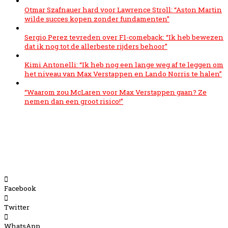
Otmar Szafnauer hard voor Lawrence Stroll: “Aston Martin
wilde succes kopen zonder fundamenten”
Sergio Perez tevreden over F1-comeback: “Ik heb bewezen
dat ik nog tot de allerbeste rijders behoor”
Kimi Antonelli: “Ik heb nog een lange weg af te leggen om
het niveau van Max Verstappen en Lando Norris te halen”
“Waarom zou McLaren voor Max Verstappen gaan? Ze
nemen dan een groot risico!”
Facebook
Twitter
WhatsApp