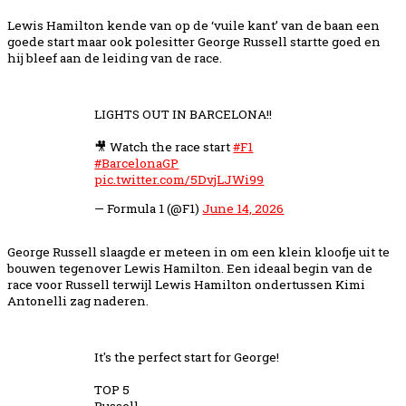
Lewis Hamilton kende van op de ‘vuile kant’ van de baan een
goede start maar ook polesitter George Russell startte goed en
hij bleef aan de leiding van de race.
LIGHTS OUT IN BARCELONA!!
🎥 Watch the race start
#F1
#BarcelonaGP
pic.twitter.com/5DvjLJWi99
— Formula 1 (@F1)
June 14, 2026
George Russell slaagde er meteen in om een klein kloofje uit te
bouwen tegenover Lewis Hamilton. Een ideaal begin van de
race voor Russell terwijl Lewis Hamilton ondertussen Kimi
Antonelli zag naderen.
It's the perfect start for George!
TOP 5
Russell