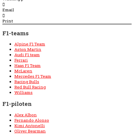
Email
Print
F1-teams
Alpine F1 Team
Aston Martin
Audi F1 team
Ferrari
Haas F1 Team
McLaren
Mercedes F1 Team
Racing Bulls
Red Bull Racing
Williams
F1-piloten
Alex Albon
Fernando Alonso
Kimi Antonelli
Oliver Bearman