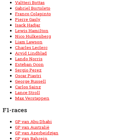
Valtteri Bottas
Gabriel Bortoleto
Franco Colapinto
Pierre Gasly
Isack Hadjar
Lewis Hamilton
Nico Hulkenberg
Liam Lawson
Charles Leclerc
Arvid Lindblad
Lando Norris
Esteban Ocon
Sergio Perez
Oscar Piastri
George Russell
Carlos Sainz
Lance Stroll
Max Verstappen
F1-races
GP van Abu Dhabi
GP van Australië
GP van Azerbeidzjan
GP van Bahrein