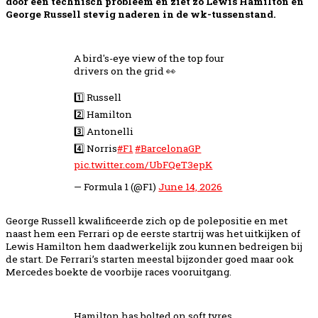
door een technisch probleem en ziet zo Lewis Hamilton en
George Russell stevig naderen in de wk-tussenstand.
A bird's-eye view of the top four
drivers on the grid 👀
1️⃣ Russell
2️⃣ Hamilton
3️⃣ Antonelli
4️⃣ Norris
#F1
#BarcelonaGP
pic.twitter.com/UbFQeT3epK
— Formula 1 (@F1)
June 14, 2026
George Russell kwalificeerde zich op de polepositie en met
naast hem een Ferrari op de eerste startrij was het uitkijken of
Lewis Hamilton hem daadwerkelijk zou kunnen bedreigen bij
de start. De Ferrari’s starten meestal bijzonder goed maar ook
Mercedes boekte de voorbije races vooruitgang.
Hamilton has bolted on soft tyres