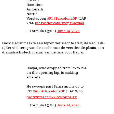
Hamilton
Antonelli
Norris
Verstappen
#F1
#BarcelonaGP
| LAP
2/66
pic.twitter.com/wZps2aewa0
— Formula 1 (@F1)
June 14, 2026
Isack Hadjar maakte een bijzonder slechte start, de Red Bull-
rijder viel terug van de zesde naar de veertiende plaats, een
dramatisch slecht begin van de race voor Hadjar.
Hadjar, who dropped from P6 to P14
on the opening lap, is making
amends
He swoops past Sainz and is up to
P13 ⬆️
#F1
#BarcelonaGP
| LAP 3/66
pic.twitter.com/2RVN5nnUFx
— Formula 1 (@F1)
June 14, 2026