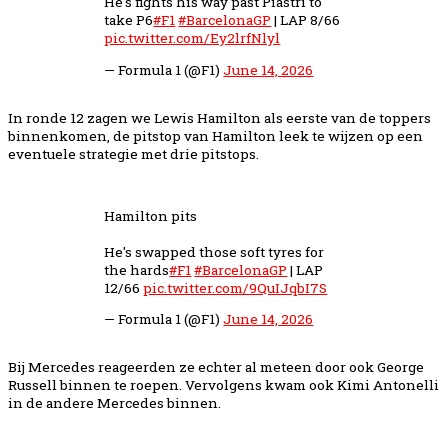
He's fights his way past Piastri to
take P6
#F1
#BarcelonaGP
| LAP 8/66
pic.twitter.com/Ey2lrfNlyl
— Formula 1 (@F1)
June 14, 2026
In ronde 12 zagen we Lewis Hamilton als eerste van de toppers
binnenkomen, de pitstop van Hamilton leek te wijzen op een
eventuele strategie met drie pitstops.
Hamilton pits
He's swapped those soft tyres for
the hards
#F1
#BarcelonaGP
| LAP
12/66
pic.twitter.com/9QuIJqbI7S
— Formula 1 (@F1)
June 14, 2026
Bij Mercedes reageerden ze echter al meteen door ook George
Russell binnen te roepen. Vervolgens kwam ook Kimi Antonelli
in de andere Mercedes binnen.