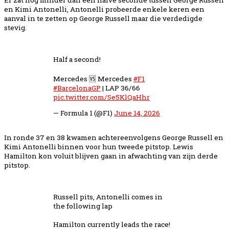
en Kimi Antonelli, Antonelli probeerde enkele keren een
aanval in te zetten op George Russell maar die verdedigde
stevig.
Half a second!
Mercedes 🆚 Mercedes
#F1
#BarcelonaGP
| LAP 36/66
pic.twitter.com/Se5KlQaHhr
— Formula 1 (@F1)
June 14, 2026
In ronde 37 en 38 kwamen achtereenvolgens George Russell en
Kimi Antonelli binnen voor hun tweede pitstop. Lewis
Hamilton kon voluit blijven gaan in afwachting van zijn derde
pitstop.
Russell pits, Antonelli comes in
the following lap
Hamilton currently leads the race!