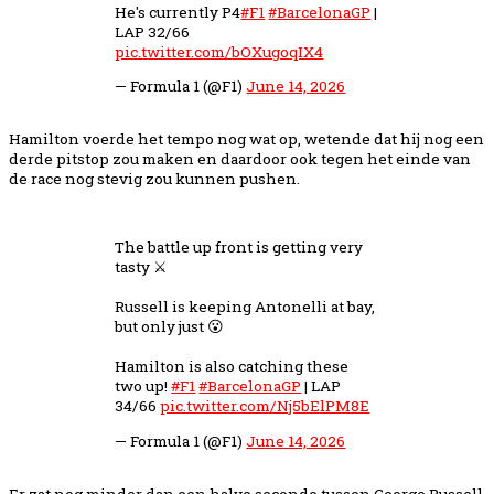
He's currently P4
#F1
#BarcelonaGP
|
LAP 32/66
pic.twitter.com/bOXugoqIX4
— Formula 1 (@F1)
June 14, 2026
Hamilton voerde het tempo nog wat op, wetende dat hij nog een
derde pitstop zou maken en daardoor ook tegen het einde van
de race nog stevig zou kunnen pushen.
The battle up front is getting very
tasty ⚔️
Russell is keeping Antonelli at bay,
but only just 😮
Hamilton is also catching these
two up!
#F1
#BarcelonaGP
| LAP
34/66
pic.twitter.com/Nj5bElPM8E
— Formula 1 (@F1)
June 14, 2026
Er zat nog minder dan een halve seconde tussen George Russell