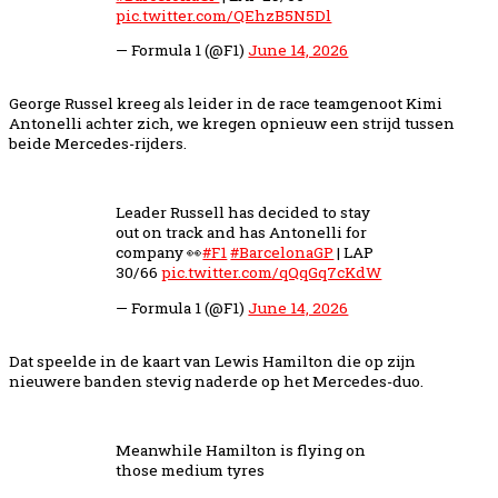
pic.twitter.com/QEhzB5N5Dl
— Formula 1 (@F1)
June 14, 2026
George Russel kreeg als leider in de race teamgenoot Kimi
Antonelli achter zich, we kregen opnieuw een strijd tussen
beide Mercedes-rijders.
Leader Russell has decided to stay
out on track and has Antonelli for
company 👀
#F1
#BarcelonaGP
| LAP
30/66
pic.twitter.com/qQqGq7cKdW
— Formula 1 (@F1)
June 14, 2026
Dat speelde in de kaart van Lewis Hamilton die op zijn
nieuwere banden stevig naderde op het Mercedes-duo.
Meanwhile Hamilton is flying on
those medium tyres