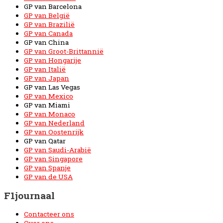
GP van Barcelona
GP van België
GP van Brazilië
GP van Canada
GP van China
GP van Groot-Brittannië
GP van Hongarije
GP van Italië
GP van Japan
GP van Las Vegas
GP van Mexico
GP van Miami
GP van Monaco
GP van Nederland
GP van Oostenrijk
GP van Qatar
GP van Saudi-Arabië
GP van Singapore
GP van Spanje
GP van de USA
F1journaal
Contacteer ons
Over ons