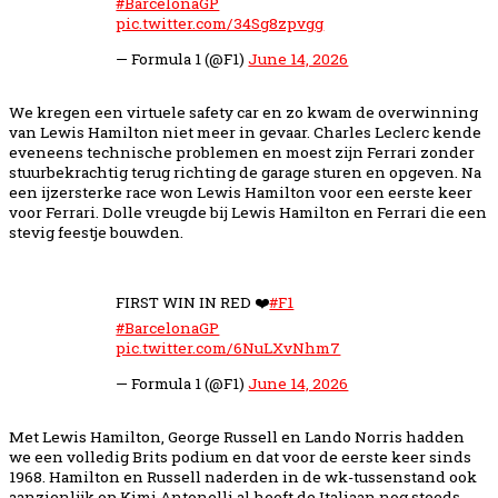
#BarcelonaGP
pic.twitter.com/34Sg8zpvgg
— Formula 1 (@F1)
June 14, 2026
We kregen een virtuele safety car en zo kwam de overwinning
van Lewis Hamilton niet meer in gevaar. Charles Leclerc kende
eveneens technische problemen en moest zijn Ferrari zonder
stuurbekrachtig terug richting de garage sturen en opgeven. Na
een ijzersterke race won Lewis Hamilton voor een eerste keer
voor Ferrari. Dolle vreugde bij Lewis Hamilton en Ferrari die een
stevig feestje bouwden.
FIRST WIN IN RED ❤️
#F1
#BarcelonaGP
pic.twitter.com/6NuLXvNhm7
— Formula 1 (@F1)
June 14, 2026
Met Lewis Hamilton, George Russell en Lando Norris hadden
we een volledig Brits podium en dat voor de eerste keer sinds
1968. Hamilton en Russell naderden in de wk-tussenstand ook
aanzienlijk op Kimi Antonelli al heeft de Italiaan nog steeds