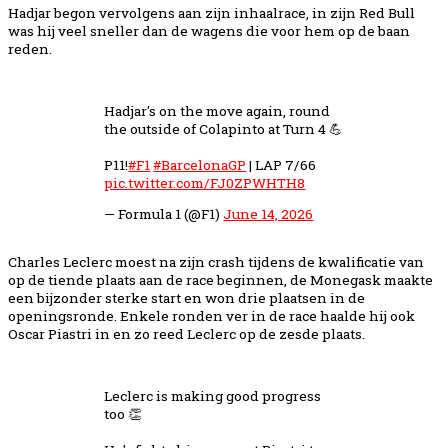
Hadjar begon vervolgens aan zijn inhaalrace, in zijn Red Bull
was hij veel sneller dan de wagens die voor hem op de baan
reden.
Hadjar's on the move again, round
the outside of Colapinto at Turn 4 💪
P11!
#F1
#BarcelonaGP
| LAP 7/66
pic.twitter.com/FJ0ZPWHTH8
— Formula 1 (@F1)
June 14, 2026
Charles Leclerc moest na zijn crash tijdens de kwalificatie van
op de tiende plaats aan de race beginnen, de Monegask maakte
een bijzonder sterke start en won drie plaatsen in de
openingsronde. Enkele ronden ver in de race haalde hij ook
Oscar Piastri in en zo reed Leclerc op de zesde plaats.
Leclerc is making good progress
too 👏