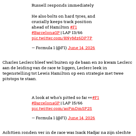
Russell responds immediately
He also bolts on hard tyres, and
crucially keeps track position
ahead of Hamilton
#F1
#BarcelonaGP
| LAP 13/66
pic.twitter.com/8NyMz6DP7P
— Formula 1 (@F1)
June 14, 2026
Charles Leclerc bleef wel buiten op de baan en zo kwam Leclerc
aan de leiding van de race te liggen, Leclerc leek in
tegenstelling tot Lewis Hamilton op een strategie met twee
pitstops te staan.
A look at who's pitted so far 👀
#F1
#BarcelonaGP
| LAP 15/66
pic.twitter.com/aoPmDmSP2S
— Formula 1 (@F1)
June 14, 2026
Achttien ronden ver in de race was Isack Hadjar na zijn slechte