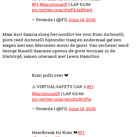
#F1
#BarcelonaGP
| LAP 61/66
pic.twitter.com/dwPh1xRSwG
— Formula 1 (@F1)
June 14, 2026
Maar kort daarna sloeg het noodlot toe voor Kimi Antonelli,
plots reed Antonelli bijzonder traag en andermaal gaf een
wagen met een Mercedes-motor de geest. Van verliezer werd
George Russell daarmee opeens de grote winnaar in de
titelstrijd, samen uiteraard met Lewis Hamilton.
Kimi pulls over 💔
⚠️ VIRTUAL SAFETY CAR ⚠️
#F1
#BarcelonaGP
| LAP 63/66
pic.twitter.com/wncSnNCjPA
— Formula 1 (@F1)
June 14, 2026
Heartbreak for Kimi 💔
#F1