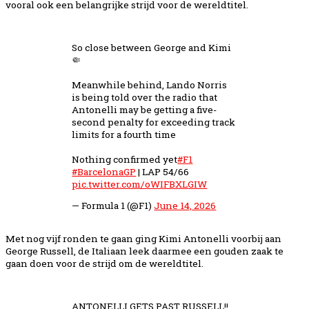
vooral ook een belangrijke strijd voor de wereldtitel.
So close between George and Kimi
🤏
Meanwhile behind, Lando Norris
is being told over the radio that
Antonelli may be getting a five-
second penalty for exceeding track
limits for a fourth time
Nothing confirmed yet
#F1
#BarcelonaGP
| LAP 54/66
pic.twitter.com/oWIFBXLGIW
— Formula 1 (@F1)
June 14, 2026
Met nog vijf ronden te gaan ging Kimi Antonelli voorbij aan
George Russell, de Italiaan leek daarmee een gouden zaak te
gaan doen voor de strijd om de wereldtitel.
ANTONELLI GETS PAST RUSSELL!!