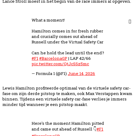
Lance Stroll moest in het begin van de race immers al opgeven.
What a moment!
Hamilton comes in for fresh rubber
and crucially comes out ahead of
Russell under the Virtual Safety Car
Can he hold the lead until the end?
#F1
#BarcelonaGP
| LAP 42/66
pic.twitter.com/QtJcSSz5mc
— Formula 1 (@F1)
June 14, 2026
Lewis Hamilton profiteerde optimaal van de virtuele safety car-
fase om zijn derde pitstop te maken, ook Max Verstappen kwam
binnen. Tijdens een virtuele safety car-fase verlies je immers
minder tijd wanneer je een pitstop maakt.
Here's the moment Hamilton pitted
and came out ahead of Russell 👇
#F1
#BarcelonaGP