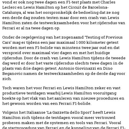
vond er ook nog twee dagen een F1-test plaats met Charles
Leclerc en Lewis Hamilton op het Circuit de Barcelona-
Catalunya, al was het oorspronkelijk de bedoeling dat ze nog
een derde dag zouden testen maar door een crash van Lewis
Hamilton zaten de testwerkzaamheden voor het rijdersduo van
Ferrari er al na twee dagen op.
Onder de regelgeving van het zogenaamd ‘Testing of Previous
Cars’ mag er tijdens een jaar maximaal 1 000 kilometer getest
worden met een F1-bolide van minstens twee jaar oud en dat
verspreid over maximaal vier dagen en met het huidige
rijdersduo. Door de crash van Lewis Hamilton tijdens de tweede
dag werd er door het vaste rijdersduo slechts twee dagen in de
plaats van drie dagen getest. Antonio Giovinazzi en Dino
Beganovic namen de testwerkzaamheden op de derde dag voor
zich.
Toch waren het voor Ferrari en Lewis Hamilton zeker en vast
productieve testdagen waarbij Lewis Hamilton vooruitgang
boekte op het vlak van het aanleren van nieuwe procedures en
het gewoon worden van een Ferrari F1-bolide.
Volgens het Italiaanse ‘La Gazzetta dello Sport’ heeft Lewis
Hamilton zich tijdens de testdagen vooral meer vertrouwd
proberen maken met de systemen en tools van Ferrari. Vooral
de startprocedure van Ferrari en de koppeling van de Ferrari F1-