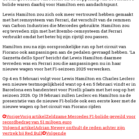
bolide waren daarbij voor Hamilton een aandachtspunt.
Lewis Hamilton zou zich ook meer vertrouwd hebben gemaakt
met het remsysteem van Ferrari, dat verschilt van de remmen
van Carbon Industries die Mercedes gebruikte. Hamilton zou
erg tevreden zijn met het Brembo-remsysteem dat Ferrari
verbruikt omdat het beter bij zijn rijstijl zou passen.
Hamilton zou na zijn oorspronkelijke run op het circuit van
Fiorano ook aanpassingen aan de pedalen gevraagd hebben. ‘La
Gazzetta dello Sport’ bericht dat Lewis Hamilton daarmee
tevreden was en Ferrari zou die aanpassingen nu in haar
nieuwe wagen voor het F1-seizoen 2025 verwerken.
Op 4 en 5 februari volgt voor Lewis Hamilton en Charles Leclerc
een nieuwe testmogelijkheid want op 4 en 5 februari vindt er in
Barcelona een bandentest voor Pirelli plaats met het oog op het
seizoen 2026. Op 19 februari zullen Leclerc en Hamilton na de
presentatie van de nieuwe F1-bolide ook een eerste keer met de
nieuwe wagen op het circuit van Fiorano rijden
Vorige
Vorig artikel
Zeldzame Mercedes F1-bolide geveild voor
recordbedrag van 51 miljoen euro
Volgend artikel
Adrian Newey onthult de reden achter zijn
vertrek bij Red Bull
Volgende