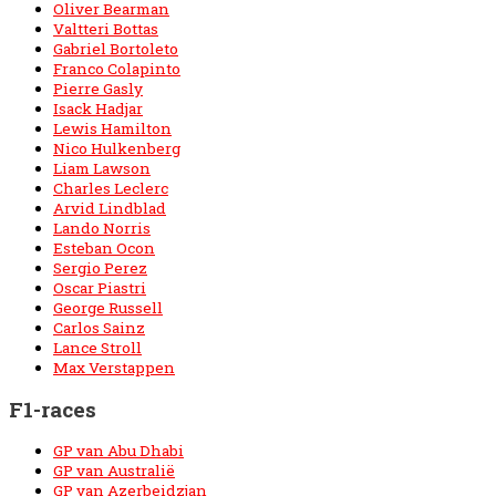
Oliver Bearman
Valtteri Bottas
Gabriel Bortoleto
Franco Colapinto
Pierre Gasly
Isack Hadjar
Lewis Hamilton
Nico Hulkenberg
Liam Lawson
Charles Leclerc
Arvid Lindblad
Lando Norris
Esteban Ocon
Sergio Perez
Oscar Piastri
George Russell
Carlos Sainz
Lance Stroll
Max Verstappen
F1-races
GP van Abu Dhabi
GP van Australië
GP van Azerbeidzjan