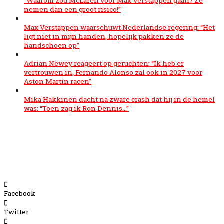
“Waarom zou McLaren voor Max Verstappen gaan? Ze
nemen dan een groot risico!”
Max Verstappen waarschuwt Nederlandse regering: “Het
ligt niet in mijn handen, hopelijk pakken ze de
handschoen op”
Adrian Newey reageert op geruchten: “Ik heb er
vertrouwen in, Fernando Alonso zal ook in 2027 voor
Aston Martin racen”
Mika Hakkinen dacht na zware crash dat hij in de hemel
was: “Toen zag ik Ron Dennis…”
Facebook
Twitter