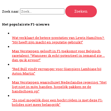
Zoek naar:
Het populairste F1-nieuws
Wat verklaart de betere prestaties van Lewis Hamilton?:
“Hij heeft zijn macht en reputatie gebruikt”
Max Verstappen gelooft in F1-toekomst voor Belgisch
racetalent: “Wanneer ik echt potentieel in iemand zie …
dan ga ik ervoor!”
“Red Bull vindt vervanger voor Gianpiero Lambiase bij
Aston Martin”
Max Verstappen waarschuwt Nederlandse regering: “Het
ligt niet in mijn handen, hopelijk pakken ze de
handschoen op”
“Zo snel mogelijk door een bocht rijden is met deze F1-
bolides niet meer belangrijk”