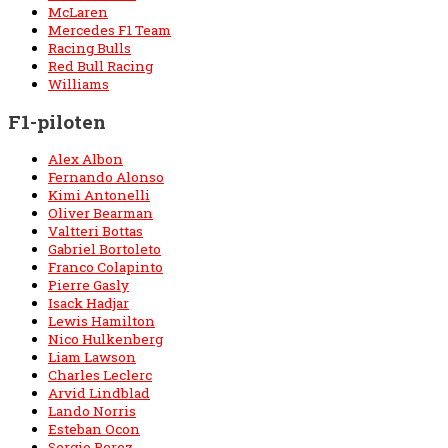
McLaren
Mercedes F1 Team
Racing Bulls
Red Bull Racing
Williams
F1-piloten
Alex Albon
Fernando Alonso
Kimi Antonelli
Oliver Bearman
Valtteri Bottas
Gabriel Bortoleto
Franco Colapinto
Pierre Gasly
Isack Hadjar
Lewis Hamilton
Nico Hulkenberg
Liam Lawson
Charles Leclerc
Arvid Lindblad
Lando Norris
Esteban Ocon
Sergio Perez