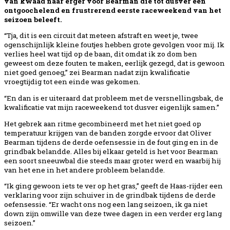
van kwaad naar erger voor Bearman die tot dusver een
ontgoochelend en frustrerend eerste raceweekend van het
seizoen beleeft.
“Tja, dit is een circuit dat meteen afstraft en weet je, twee
ogenschijnlijk kleine foutjes hebben grote gevolgen voor mij. Ik
verlies heel wat tijd op de baan, dit omdat ik zo dom ben
geweest om deze fouten te maken, eerlijk gezegd, dat is gewoon
niet goed genoeg,” zei Bearman nadat zijn kwalificatie
vroegtijdig tot een einde was gekomen.
“En dan is er uiteraard dat probleem met de versnellingsbak, de
kwalificatie vat mijn raceweekend tot dusver eigenlijk samen.”
Het gebrek aan ritme gecombineerd met het niet goed op
temperatuur krijgen van de banden zorgde ervoor dat Oliver
Bearman tijdens de derde oefensessie in de fout ging en in de
grindbak belandde. Alles bij elkaar geteld is het voor Bearman
een soort sneeuwbal die steeds maar groter werd en waarbij hij
van het ene in het andere probleem belandde.
“Ik ging gewoon iets te ver op het gras,” geeft de Haas-rijder een
verklaring voor zijn schuiver in de grindbak tijdens de derde
oefensessie. “Er wacht ons nog een lang seizoen, ik ga niet
down zijn omwille van deze twee dagen in een verder erg lang
seizoen.”