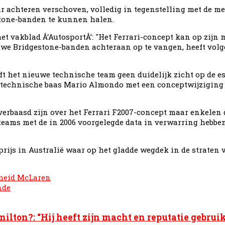
 achteren verschoven, volledig in tegenstelling met de me
stone-banden te kunnen halen.
het vakblad Â‘AutosportÂ’: "Het Ferrari-concept kan op zi
we Bridgestone-banden achteraan op te vangen, heeft volge
ft het nieuwe technische team geen duidelijk zicht op de e
r technische baas Mario Almondo met een conceptwijziging
 verbaasd zijn over het Ferrari F2007-concept maar enkelen
 teams met de in 2006 voorgelegde data in verwarring hebb
e prijs in Australië waar op het gladde wegdek in de straten
rheid McLaren
nde
ilton?: “Hij heeft zijn macht en reputatie gebruik