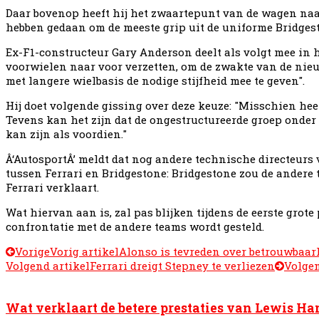
Daar bovenop heeft hij het zwaartepunt van de wagen naar
hebben gedaan om de meeste grip uit de uniforme Bridge
Ex-F1-constructeur Gary Anderson deelt als volgt mee in 
voorwielen naar voor verzetten, om de zwakte van de nieu
met langere wielbasis de nodige stijfheid mee te geven".
Hij doet volgende gissing over deze keuze: "Misschien hee
Tevens kan het zijn dat de ongestructureerde groep onde
kan zijn als voordien."
Â‘AutosportÂ’ meldt dat nog andere technische directeurs
tussen Ferrari en Bridgestone: Bridgestone zou de andere
Ferrari verklaart.
Wat hiervan aan is, zal pas blijken tijdens de eerste grot
confrontatie met de andere teams wordt gesteld.
Vorige
Vorig artikel
Alonso is tevreden over betrouwbaa
Volgend artikel
Ferrari dreigt Stepney te verliezen
Volge
Wat verklaart de betere prestaties van Lewis Ham