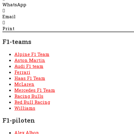
WhatsApp
Email
Print
F1-teams
Alpine F1 Team
Aston Martin
Audi F1 team
Ferrari
Haas F1 Team
McLaren
Mercedes F1 Team
Racing Bulls
Red Bull Racing
Williams
F1-piloten
Alex Albon