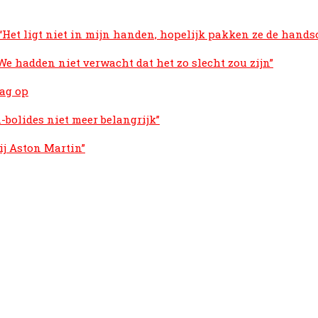
et ligt niet in mijn handen, hopelijk pakken ze de hands
We hadden niet verwacht dat het zo slecht zou zijn”
rag op
1-bolides niet meer belangrijk”
ij Aston Martin”