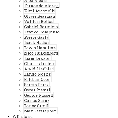
Alex Albon
Fernando Alonso
Kimi Antonelli
Oliver Bearman
Valtteri Bottas
Gabriel Bortoleto
Franco Colapinto
Pierre Gasly
Isack Hadjar
Lewis Hamilton
Nico Hulkenberg
Liam Lawson
Charles Leclerc
Arvid Lindblad
Lando Norris
Esteban Ocon
Sergio Perez
Oscar Piastri
George Russell
Carlos Sainz
Lance Stroll
Max Verstappen
WK-stand