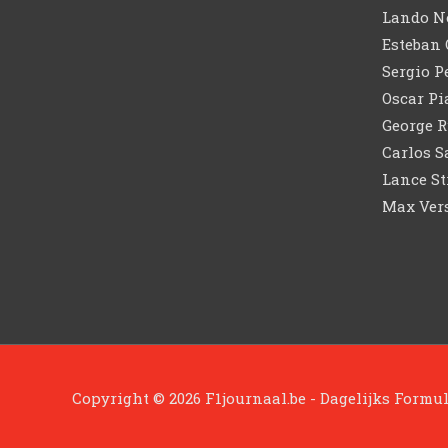
Lando N
Esteban
Sergio P
Oscar Pi
George R
Carlos S
Lance St
Max Ver
Copyright © 2026
F1journaal.be - Dagelijks Formu