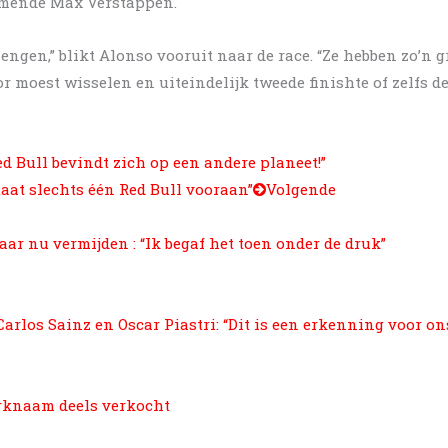
ormende Max Verstappen.
engen,” blikt Alonso vooruit naar de race. “Ze hebben zo’n g
r moest wisselen en uiteindelijk tweede finishte of zelfs de
d Bull bevindt zich op een andere planeet!”
aat slechts één Red Bull vooraan”
Volgende
ar nu vermijden : “Ik begaf het toen onder de druk”
rlos Sainz en Oscar Piastri: “Dit is een erkenning voor on
erknaam deels verkocht