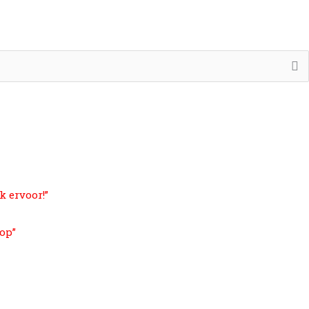
k ervoor!”
op”