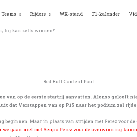
Teams
Rijders
WK-stand
F1-kalender
Vid
, hij kan zelfs winnen!”
Red Bull Content Pool
van op de eerste startrij aanvatten. Alonso gelooft niet
nuit dat Verstappen van op P15 naar het podium zal rijd
 mag beginnen. Maar in plaats van strijden met Perez voor d
aar we gaan niet met Sergio Perez voor de overwinning kunne