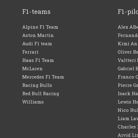
F1-teams
F1-pil
Alpine F1 Team
Alex Al
Aston Martin
Fernand
Audi F1 team
Kimi An
Ferrari
Oliver 
Haas F1 Team
Valtteri
McLaren
Gabriel 
Mercedes F1 Team
Franco 
Racing Bulls
Pierre G
Red Bull Racing
Isack Ha
Williams
Lewis H
Nico Hu
Liam La
Charles 
Arvid Li