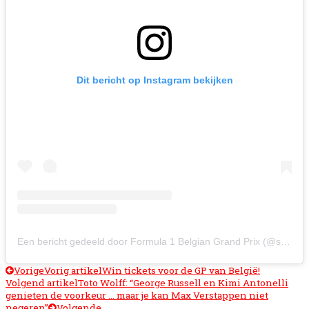
Dit bericht op Instagram bekijken
Een bericht gedeeld door Formula 1 Belgian Grand Prix (@spagrandprix)
Vorige
Vorig artikel
Win tickets voor de GP van België!
Volgend artikel
Toto Wolff: “George Russell en Kimi Antonelli
genieten de voorkeur … maar je kan Max Verstappen niet
negeren”
Volgende