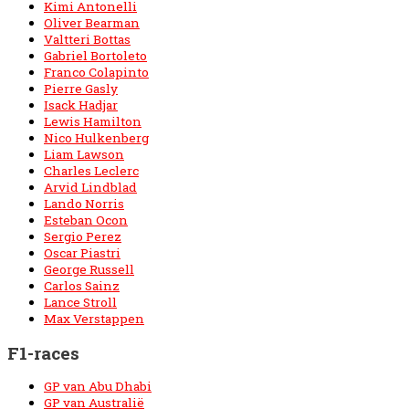
Kimi Antonelli
Oliver Bearman
Valtteri Bottas
Gabriel Bortoleto
Franco Colapinto
Pierre Gasly
Isack Hadjar
Lewis Hamilton
Nico Hulkenberg
Liam Lawson
Charles Leclerc
Arvid Lindblad
Lando Norris
Esteban Ocon
Sergio Perez
Oscar Piastri
George Russell
Carlos Sainz
Lance Stroll
Max Verstappen
F1-races
GP van Abu Dhabi
GP van Australië