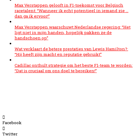
Max Verstappen gelooft in F1-toekomst voor Belgisch
racetalent: “Wanneer ik echt potentieel in iemand zie …
dan ga ik ervoor!”
Max Verstappen waarschuwt Nederlandse regering: “Het
ligt niet in mijn handen, hopelijk pakken ze de
handschoen op”
Wat verklaart de betere prestaties van Lewis Hamilton?:
“Hij heeft zijn macht en reputatie gebruikt”
Cadillac onthult strategie om het beste F1-team te worden:
“Dat is cruciaal om ons doel te bereiken!”
Facebook
Twitter