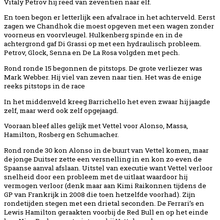
Vitaly Petrov hij reed van zeventien naar elf.
En toen begon er letterlijk een afvalrace in het achterveld. Eerst
zagen we Chandhok die moest opgeven met een wagen zonder
voorneus en voorvleugel. Hulkenberg spinde en in de
achtergrond gaf Di Grassi op met een hydraulisch probleem.
Petrov, Glock, Senna en De La Rosa volgden met pech.
Rond ronde 15 begonnen de pitstops. De grote verliezer was
Mark Webber. Hij viel van zeven naar tien. Het was de enige
reeks pitstops in de race
In het middenveld kreeg Barrichello het even zwaar hij jaagde
zelf, maar werd ook zelf opgejaagd.
Vooraan bleef alles gelijk met Vettel voor Alonso, Massa,
Hamilton, Rosberg en Schumacher.
Rond ronde 30 kon Alonso in de buurt van Vettel komen, maar
de jonge Duitser zette een versnelling in en kon zo even de
Spaanse aanval afslaan. Uitstel van executie want Vettel verloor
snelheid door een probleem met de uitlaat waardoor hij
vermogen verloor (denk maar aan Kimi Raikonnen tijdens de
GP van Frankrijk in 2008 die toen hetzelfde voorhad). Zijn
rondetijden stegen met een drietal seconden. De Ferrari’s en
Lewis Hamilton geraakten voorbij de Red Bull en op het einde