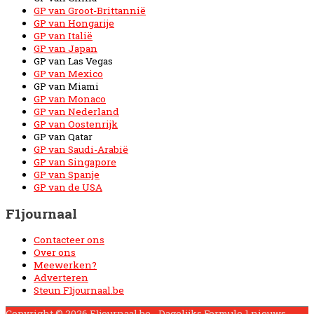
GP van Groot-Brittannië
GP van Hongarije
GP van Italië
GP van Japan
GP van Las Vegas
GP van Mexico
GP van Miami
GP van Monaco
GP van Nederland
GP van Oostenrijk
GP van Qatar
GP van Saudi-Arabië
GP van Singapore
GP van Spanje
GP van de USA
F1journaal
Contacteer ons
Over ons
Meewerken?
Adverteren
Steun F1journaal.be
Copyright © 2026
F1journaal.be - Dagelijks Formule 1 nieuws