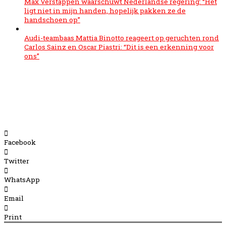
Max Verstappen waarschuwt Nederlandse regering: “Het
ligt niet in mijn handen, hopelijk pakken ze de
handschoen op”
Audi-teambaas Mattia Binotto reageert op geruchten rond
Carlos Sainz en Oscar Piastri: “Dit is een erkenning voor
ons”
Facebook
Twitter
WhatsApp
Email
Print