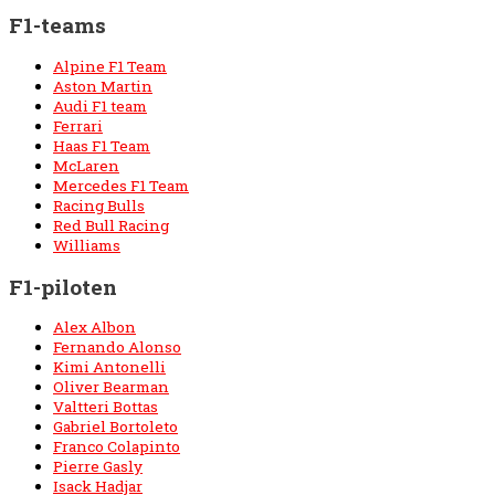
F1-teams
Alpine F1 Team
Aston Martin
Audi F1 team
Ferrari
Haas F1 Team
McLaren
Mercedes F1 Team
Racing Bulls
Red Bull Racing
Williams
F1-piloten
Alex Albon
Fernando Alonso
Kimi Antonelli
Oliver Bearman
Valtteri Bottas
Gabriel Bortoleto
Franco Colapinto
Pierre Gasly
Isack Hadjar