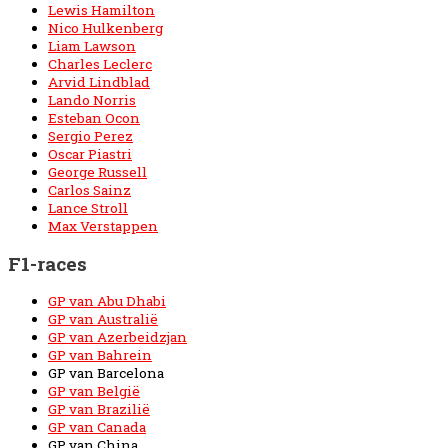
Lewis Hamilton
Nico Hulkenberg
Liam Lawson
Charles Leclerc
Arvid Lindblad
Lando Norris
Esteban Ocon
Sergio Perez
Oscar Piastri
George Russell
Carlos Sainz
Lance Stroll
Max Verstappen
F1-races
GP van Abu Dhabi
GP van Australië
GP van Azerbeidzjan
GP van Bahrein
GP van Barcelona
GP van België
GP van Brazilië
GP van Canada
GP van China