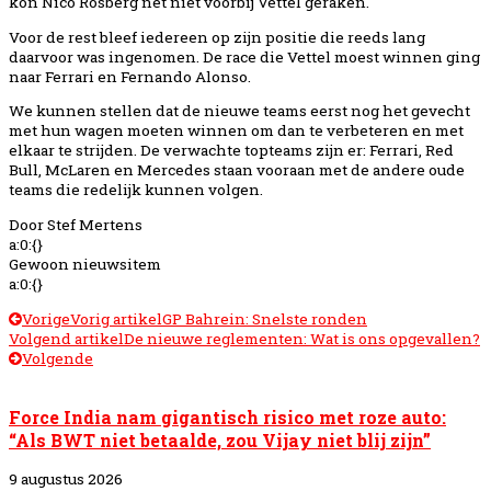
kon Nico Rosberg net niet voorbij Vettel geraken.
Voor de rest bleef iedereen op zijn positie die reeds lang
daarvoor was ingenomen. De race die Vettel moest winnen ging
naar Ferrari en Fernando Alonso.
We kunnen stellen dat de nieuwe teams eerst nog het gevecht
met hun wagen moeten winnen om dan te verbeteren en met
elkaar te strijden. De verwachte topteams zijn er: Ferrari, Red
Bull, McLaren en Mercedes staan vooraan met de andere oude
teams die redelijk kunnen volgen.
Door Stef Mertens
a:0:{}
Gewoon nieuwsitem
a:0:{}
Vorige
Vorig artikel
GP Bahrein: Snelste ronden
Volgend artikel
De nieuwe reglementen: Wat is ons opgevallen?
Volgende
Force India nam gigantisch risico met roze auto:
“Als BWT niet betaalde, zou Vijay niet blij zijn”
9 augustus 2026